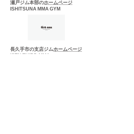
瀬戸ジム本部の
ホームページ
ISHITSUNA MMA GYM
長久手市の支店ジム
ホームページ
ISTN THIRD MMA
ムエタイ＆MMA（総合格闘技）
春日井市の支店ジム
ホームページ
​ISHITSUNA MMA KASUGAI
名古屋市守山区の支店ジム
ホームペー